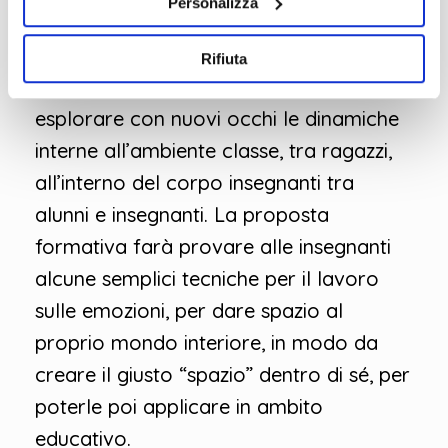
Personalizza
A partire dagli studi sui sistemi familiari
Rifiuta
di Bert Hellinger, si cercherà di
esplorare con nuovi occhi le dinamiche
interne all’ambiente classe, tra ragazzi,
all’interno del corpo insegnanti tra
alunni e insegnanti. La proposta
formativa farà provare alle insegnanti
alcune semplici tecniche per il lavoro
sulle emozioni, per dare spazio al
proprio mondo interiore, in modo da
creare il giusto “spazio” dentro di sé, per
poterle poi applicare in ambito
educativo.