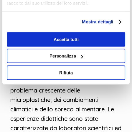
raccolto dal suo utilizzo dei loro servizi.
comunicazione e sensibilizzazione legati
allo sviluppo sostenibile.
Mostra dettagli
Nel corso delle attività proposte, gli
Accetta tutti
studenti hanno avuto l’opportunità di
approfondire vari temi legati alla
Personalizza
gestione sostenibile dei rifiuti, come la
raccolta differenziata, la gestione dei
Rifiuta
rifiuti organici, il ciclo dell’acqua, e il
problema crescente delle
microplastiche, dei cambiamenti
climatici e dello spreco alimentare. Le
esperienze didattiche sono state
caratterizzate da laboratori scientifici ed