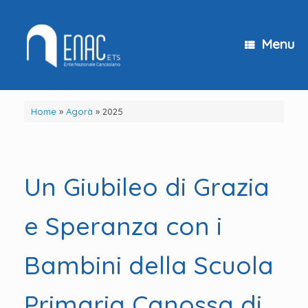
Vai
al
contenuto
Menu
Home
»
Agorà
»
2025
Un Giubileo di Grazia
e Speranza con i
Bambini della Scuola
Primaria Canossa di