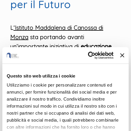
per il Futuro
L
‘Istituto Maddalena di Canossa di
Monza
sta portando avanti
un’importante iniziativa di
educazione
ambientale
, coinvolgendo
tutte e tre le
classi della secondaria di primo grado
. Il
progetto, che rientra nel programma di
Questo sito web utilizza i cookie
sensibilizzazione e educazione alla
Utilizziamo i cookie per personalizzare contenuti ed
sostenibilità, è stato realizzato in
annunci, per fornire funzionalità dei social media e per
analizzare il nostro traffico. Condividiamo inoltre
collaborazione con **
CREDA Onlus
**,
informazioni sul modo in cui utilizza il nostro sito con i
associazione che dal 1987 opera nel
nostri partner che si occupano di analisi dei dati web,
campo della tutela dell’ambiente,
pubblicità e social media, i quali potrebbero combinarle
con altre informazioni che ha fornito loro o che hanno
promuovendo progetti di ricerca,