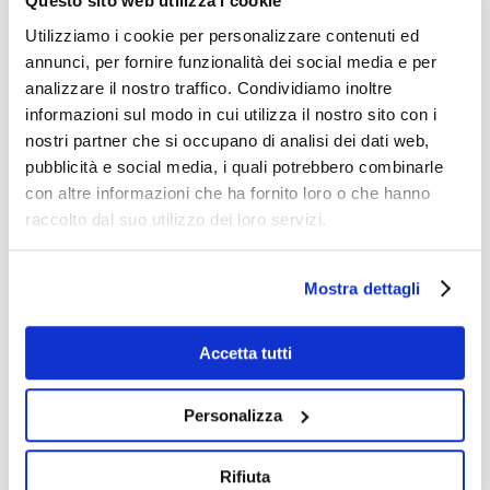
Questo sito web utilizza i cookie
inoltre pubblicati gli Emolumenti degli
Utilizziamo i cookie per personalizzare contenuti ed
Organi Sociali.
annunci, per fornire funzionalità dei social media e per
analizzare il nostro traffico. Condividiamo inoltre
Bilancio Sociale 2021
informazioni sul modo in cui utilizza il nostro sito con i
nostri partner che si occupano di analisi dei dati web,
Bilancio Sociale 2022
pubblicità e social media, i quali potrebbero combinarle
con altre informazioni che ha fornito loro o che hanno
Bilancio Sociale 2023
raccolto dal suo utilizzo dei loro servizi.
Scheda emolumenti Organi Sociali
Mostra dettagli
2023
Accetta tutti
Bilancio Sociale 2024
Personalizza
Scheda emolumenti Organi Sociali
2024
Rifiuta