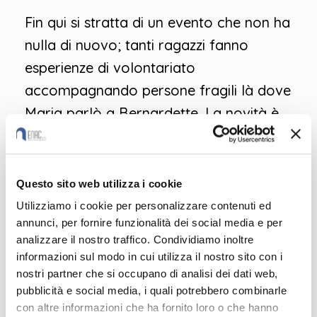
Fin qui si stratta di un evento che non ha
nulla di nuovo; tanti ragazzi fanno
esperienze di volontariato
accompagnando persone fragili là dove
Maria parlò a Bernardette. La novità è
nell’origine del progetto e del metodo
relazionale con cui + stato condotto.
Questo sito web utilizza i cookie
La partnership del nostro Istituto con
Utilizziamo i cookie per personalizzare contenuti ed
“La Provvidenza OINLUS”, una delle RSA
annunci, per fornire funzionalità dei social media e per
storiche del territorio, è nata qualche
analizzare il nostro traffico. Condividiamo inoltre
informazioni sul modo in cui utilizza il nostro sito con i
anno fa per attivare progetti di
nostri partner che si occupano di analisi dei dati web,
Alternanza scuola lavoro (PCTO). Dalla
pubblicità e social media, i quali potrebbero combinarle
stima e dalla reciproca fiducia è
con altre informazioni che ha fornito loro o che hanno