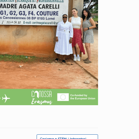
Carisma e STEM: i laboratori…
→