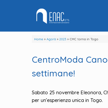
Vai
al
contenuto
Home
»
Agorà
»
2023
»
CMC torna in Togo
CentroModa Canoss
settimane!
Sabato 25 novembre Eleonora, Chia
per un’esperienza unica in Togo.