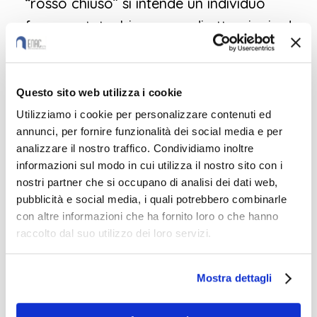
“rosso chiuso” si intende un individuo
frammentato, bisognoso di attenzioni ed
eccessivamente emotivo. Ciò che è
importante sottolineare è che nessuno
rientra esclusivamente in una categoria
Questo sito web utilizza i cookie
cromatica: siamo tutti un mix di colori in
Utilizziamo i cookie per personalizzare contenuti ed
annunci, per fornire funzionalità dei social media e per
base alla situazione in cui ci troviamo in
analizzare il nostro traffico. Condividiamo inoltre
un dato momento.
informazioni sul modo in cui utilizza il nostro sito con i
nostri partner che si occupano di analisi dei dati web,
pubblicità e social media, i quali potrebbero combinarle
Grazie all’apprendimento di questa
con altre informazioni che ha fornito loro o che hanno
metodologia, gli studenti del
Friesland
raccolto dal suo utilizzo dei loro servizi.
College
si sono mostrati più flessibili
nell’analizzare la realtà e i conflitti
Mostra dettagli
interpersonali tra loro hanno registrato