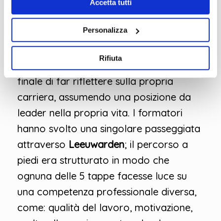
un calo.
Accetta tutti
Personalizza
L’ultima giornata di LTTA si è conclusa
con una “Outdoor learning experience”,
Rifiuta
chiamata Walk of life, con l’obiettivo
finale di far riflettere sulla propria
carriera, assumendo una posizione da
leader nella propria vita. I formatori
hanno svolto una singolare passeggiata
attraverso
Leeuwarden
; il percorso a
piedi era strutturato in modo che
ognuna delle 5 tappe facesse luce su
una competenza professionale diversa,
come: qualità del lavoro, motivazione,