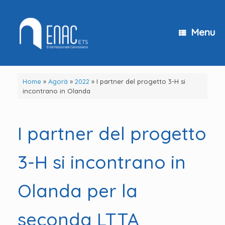
Vai
al
contenuto
Menu
Home
»
Agorà
»
2022
»
I partner del progetto 3-H si
incontrano in Olanda
I partner del progetto
3-H si incontrano in
Olanda per la
seconda LTTA