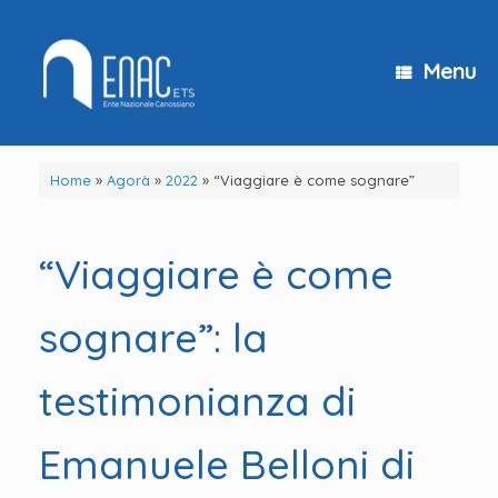
Vai
al
contenuto
Menu
Home
»
Agorà
»
2022
»
“Viaggiare è come sognare”
“Viaggiare è come
sognare”: la
testimonianza di
Emanuele Belloni di