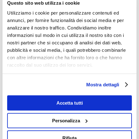
Questo sito web utilizza i cookie
adoro: “Viaggiare è come sognare:
Utilizziamo i cookie per personalizzare contenuti ed
l’unica differenza è che non tutti, una
annunci, per fornire funzionalità dei social media e per
analizzare il nostro traffico. Condividiamo inoltre
volta svegliati, possono ricordare il
informazioni sul modo in cui utilizza il nostro sito con i
proprio sogno. Invece ognuno ha un
nostri partner che si occupano di analisi dei dati web,
ricordo vivo del viaggio da cui è
pubblicità e social media, i quali potrebbero combinarle
con altre informazioni che ha fornito loro o che hanno
tornato.”
raccolto dal suo utilizzo dei loro servizi.
Diciamo che questo viaggio di lavoro a
Helsinki
è stato come un sogno per me.
Mostra dettagli
Ora sono tornato alla realtà e ai miei
studenti, ma continuo a pensare a tutto
Accetta tutti
ciò che ho vissuto lì.
Personalizza
Rifiuta