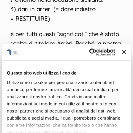
3) dari in arreri (= dare indietro
= RESTITUIRE)
è per tutti questi “significati” che è stato
scelto di titolare Arrèri! Perché la nostra
è una storia di relazioni, è per noi forte il
desiderio di restituire, è un’occasione per
costruire ancora.
Questo sito web utilizza i cookie
Utilizziamo i cookie per personalizzare contenuti ed
annunci, per fornire funzionalità dei social media e per
analizzare il nostro traffico. Condividiamo inoltre
informazioni sul modo in cui utilizza il nostro sito con i
nostri partner che si occupano di analisi dei dati web,
pubblicità e social media, i quali potrebbero combinarle
con altre informazioni che ha fornito loro o che hanno
raccolto dal suo utilizzo dei loro servizi.