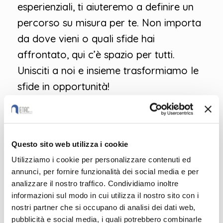
esperienziali, ti aiuteremo a definire un
percorso su misura per te. Non importa
da dove vieni o quali sfide hai
affrontato, qui c’è spazio per tutti.
Unisciti a noi e insieme trasformiamo le
sfide in opportunità!
Borse attivate
145-Borsa_Ecosistema
Graduatoria
Questo sito web utilizza i cookie
Borsa Ecosistema 9.02.2023
Utilizziamo i cookie per personalizzare contenuti ed
145-Borsa_Emersione
Graduatoria
annunci, per fornire funzionalità dei social media e per
analizzare il nostro traffico. Condividiamo inoltre
Borsa Emersione 9.02.2023
informazioni sul modo in cui utilizza il nostro sito con i
nostri partner che si occupano di analisi dei dati web,
pubblicità e social media, i quali potrebbero combinarle