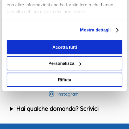
Percorsi
con altre informazioni che ha fornito loro o che hanno
raccolto dal suo utilizzo dei loro servizi.
Mostra dettagli
Eventi
Accetta tutti
Personalizza
Segui la nostra pagina instagram per
restare informata/o su tutte le attività!
Rifiuta
Instagram
Hai qualche domanda? Scrivici