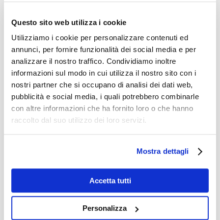
per molti anni, e un rapido ingresso nel
Questo sito web utilizza i cookie
mondo del lavoro. L’esperienza ha
Utilizziamo i cookie per personalizzare contenuti ed
anche evidenziato come l’ITS AMMI
annunci, per fornire funzionalità dei social media e per
offra un ambiente di apprendimento che
analizzare il nostro traffico. Condividiamo inoltre
informazioni sul modo in cui utilizza il nostro sito con i
valorizza ogni singolo studente, grazie
nostri partner che si occupano di analisi dei dati web,
alla presenza di classi di dimensioni
pubblicità e social media, i quali potrebbero combinarle
contenute e alla possibilità di un
con altre informazioni che ha fornito loro o che hanno
raccolto dal suo utilizzo dei loro servizi.
approccio personalizzato.
Questa visita ha certamente aperto
Mostra dettagli
nuove prospettive e possibilità per il
futuro degli studenti, invitandoli a
Accetta tutti
riflettere sulle diverse strade che
Personalizza
possono intraprendere per costruire una