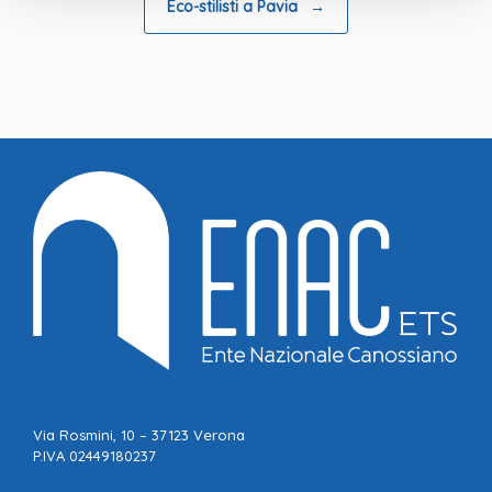
Eco-stilisti a Pavia
→
Via Rosmini, 10 – 37123 Verona
P.IVA 02449180237