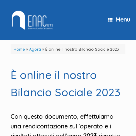
Vai
al
contenuto
Menu
Home
»
Agorà
»
È online il nostro Bilancio Sociale 2023
È online il nostro
Bilancio Sociale 2023
Con questo documento, effettuiamo
una rendicontazione sull’operato e i
risultati ottenuti nell’anno
2023
rispetto