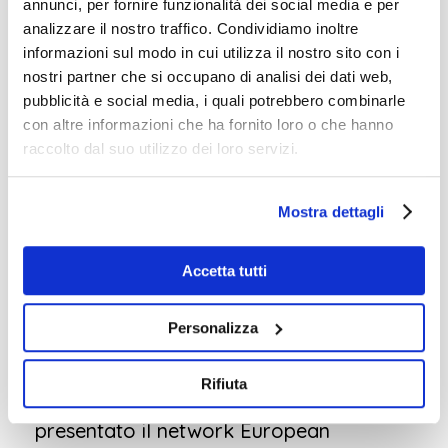
annunci, per fornire funzionalità dei social media e per
sociali. L’intervento si è concluso con
analizzare il nostro traffico. Condividiamo inoltre
informazioni sul modo in cui utilizza il nostro sito con i
una discussione sui
partenariati per
nostri partner che si occupano di analisi dei dati web,
l’innovazione
: ovvero azioni che hanno
pubblicità e social media, i quali potrebbero combinarle
la finalità
di costruire ponti tra istruzione
con altre informazioni che ha fornito loro o che hanno
raccolto dal suo utilizzo dei loro servizi.
e imprese e promuovere un
orientamento al mercato del lavoro più
Mostra dettagli
efficace;
Durante il secondo intervento,
Accetta tutti
il dott.
Risto Virkkunnen
, coordinatore
Personalizza
delle attività internazionali del
Kainuu
Vocational College
(
Finlandia
) e
Rifiuta
coordinatore del progetto ToVET, ha
presentato il network European