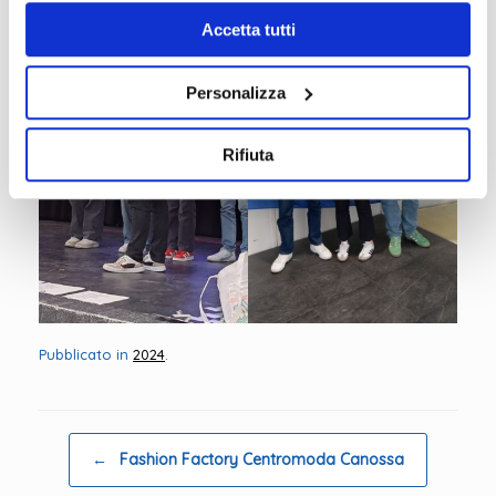
Accetta tutti
Personalizza
Rifiuta
Pubblicato in
2024
.
Navigazione articolo
←
Fashion Factory Centromoda Canossa