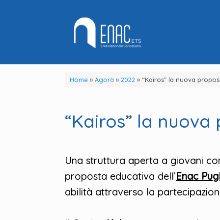
Vai
al
contenuto
Home
»
Agorà
»
2022
»
“Kairos” la nuova propos
“Kairos” la nuova 
Una struttura aperta a giovani co
proposta educativa dell’
Enac Pugl
abilità attraverso la partecipazion