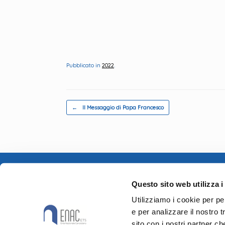
Pubblicato in
2022
.
Navigazione articolo
←
Il Messaggio di Papa Francesco
Via Rosmini, 
Verona
Questo sito web utilizza i
P.IVA 024491
Utilizziamo i cookie per pe
© ENAC ETS, 
e per analizzare il nostro t
sito con i nostri partner ch