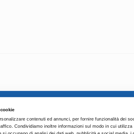
10 – 37123
Ente Trasparente
 cookie
Carta dei servizi
80237
Codice Etico
rsonalizzare contenuti ed annunci, per fornire funzionalità dei so
Verona 2025
Lavora con noi
raffico. Condividiamo inoltre informazioni sul modo in cui utilizza 
e si occupano di analisi dei dati web, pubblicità e social media, i 
Bilancio Sociale