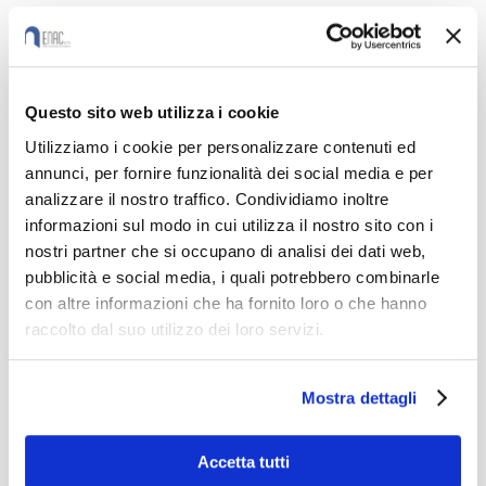
STEM.
Attualmente la comunità canossiana,
feltrina diretta da
Madre Adriana
, è
Questo sito web utilizza i cookie
composta da sei madri. Un gran numero
Utilizziamo i cookie per personalizzare contenuti ed
annunci, per fornire funzionalità dei social media e per
di studenti e genitori in occasione della
analizzare il nostro traffico. Condividiamo inoltre
festa feltrina hanno ascoltato alcuni
informazioni sul modo in cui utilizza il nostro sito con i
scritti di
S. Maddalena
e la testimonianza
nostri partner che si occupano di analisi dei dati web,
pubblicità e social media, i quali potrebbero combinarle
della maestra
Elisabetta Sarais
e del
con altre informazioni che ha fornito loro o che hanno
preside dell’istituto,
Stefano Serafin
che
raccolto dal suo utilizzo dei loro servizi.
hanno motivato la scelta di insegnare in
una scuola canossiana: perché il
Mostra dettagli
carisma di
Maddalena
suggerisce di
operare secondo i valori di accoglienza
Accetta tutti