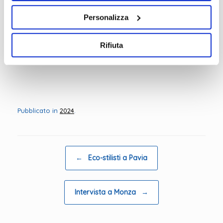
e rispetto delle persone per aiutarsi a
Personalizza
crescere in un clima di comunità e
amicizia, con l’aiuto del buon
Dio
.
Rifiuta
Pubblicato in
2024
.
Navigazione articolo
←
Eco-stilisti a Pavia
Intervista a Monza
→