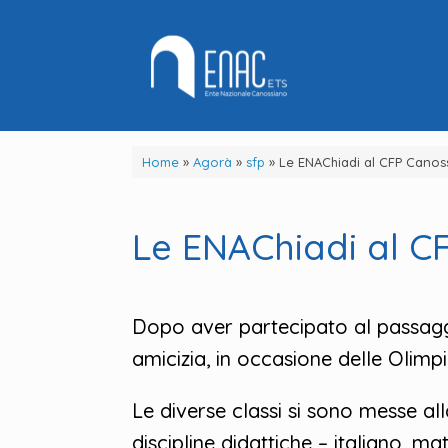
Vai
al
contenuto
Home
»
Agorà
»
sfp
»
Le ENAChiadi al CFP Canos
Le ENAChiadi al C
Dopo aver partecipato al passaggi
amicizia, in occasione delle Olimpi
Le diverse classi si sono messe al
discipline didattiche – italiano, 