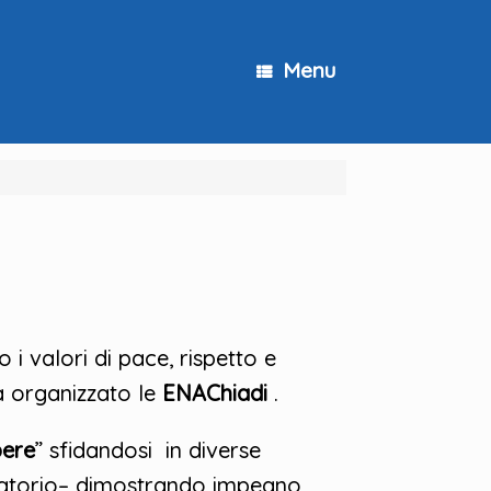
Menu
i valori di pace, rispetto e
 organizzato le
ENAChiadi
.
pere
” sfidandosi in diverse
boratorio– dimostrando impegno,