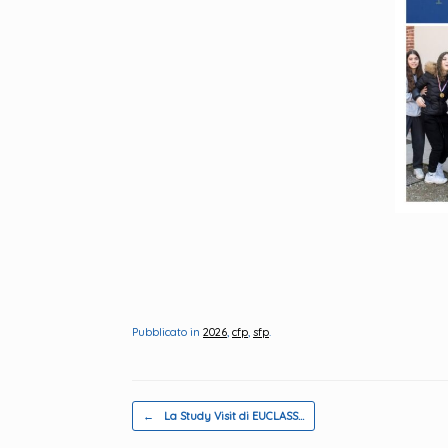
Pubblicato in
2026
,
cfp
,
sfp
.
Navigazione articolo
←
La Study Visit di EUCLASS…