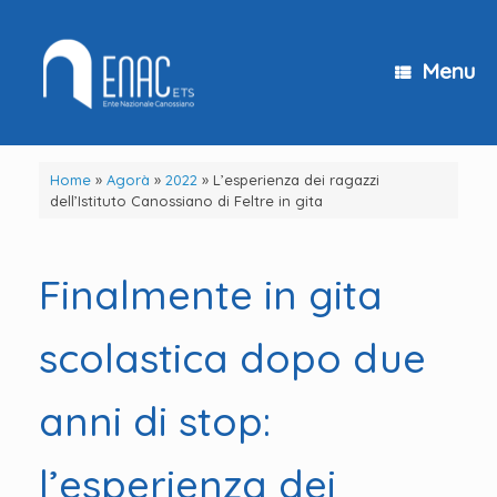
Vai
al
contenuto
Menu
Home
»
Agorà
»
2022
»
L’esperienza dei ragazzi
dell’Istituto Canossiano di Feltre in gita
Finalmente in gita
scolastica dopo due
anni di stop:
l’esperienza dei