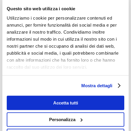
deputati a Palazzo Montecitorio, alle
Questo sito web utilizza i cookie
stanze di Palazzo Madama, per la visita
Utilizziamo i cookie per personalizzare contenuti ed
al Senato della Repubblica, con
annunci, per fornire funzionalità dei social media e per
particolare attenzione alla storia
analizzare il nostro traffico. Condividiamo inoltre
senatoriale, dalla descrizione dei
informazioni sul modo in cui utilizza il nostro sito con i
nostri partner che si occupano di analisi dei dati web,
celeberrimi affreschi di
Cesare
pubblicità e social media, i quali potrebbero combinarle
Maccari
ai prestigiosi trascorsi medicei
con altre informazioni che ha fornito loro o che hanno
del palazzo e alla gradita consegna
raccolto dal suo utilizzo dei loro servizi.
finale ad ognuno di una copia della
Costituzione, edita del Senato
Mostra dettagli
medesimo.
Accetta tutti
Nella prima mattinata la classe ha
incontrato il Ministro per i Rapporti con
Personalizza
il Parlamento
Federico D’Incà
che, in un