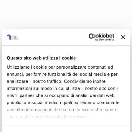
Questo sito web utilizza i cookie
Utilizziamo i cookie per personalizzare contenuti ed
annunci, per fornire funzionalità dei social media e per
analizzare il nostro traffico. Condividiamo inoltre
informazioni sul modo in cui utilizza il nostro sito con i
Questi termini, per svariati aspetti,
nostri partner che si occupano di analisi dei dati web,
riportano i bambini ai valori ormai,
pubblicità e social media, i quali potrebbero combinarle
purtroppo, dimenticati: la gioia e
con altre informazioni che ha fornito loro o che hanno
raccolto dal suo utilizzo dei loro servizi.
l’amicizia, che nascono e si consolidano
durante gli anni scolastici, l’umiltà di