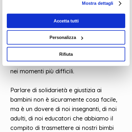
Mostra dettagli
ammettere i propri errori e di mettersi in
un’ottica di ascolto; la speranza, che
Accetta tutti
deve alimentare le coscienze dei più
piccini da cui dipende il futuro
Personalizza
dell’umanità; il riassaporare la bellezza
della natura circostante e del silenzio
Rifiuta
che aiuta a ritrovare calma e serenità
nei momenti più difficili.
Parlare di solidarietà e giustizia ai
bambini non è sicuramente cosa facile,
ma è un dovere di noi insegnanti, di noi
adulti, di noi educatori che abbiamo il
compito di trasmettere ai nostri bimbi