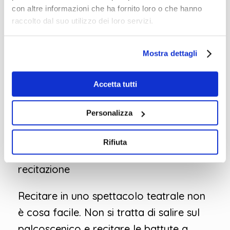
con altre informazioni che ha fornito loro o che hanno
raccolto dal suo utilizzo dei loro servizi.
Mostra dettagli
La scelta dei personaggi
Accetta tutti
Gli alunni hanno selezionato alcuni
personaggi dell’Inferno dantesco e
Personalizza
hanno scelto quale interpretare.
Rifiuta
Ricerca sui personaggi scelti e prove di
recitazione
Recitare in uno spettacolo teatrale non
è cosa facile. Non si tratta di salire sul
palcoscenico e recitare le battute a