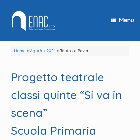
Vai
al
contenuto
Menu
Home
»
Agorà
»
2024
»
Teatro a Pavia
Progetto teatrale
classi quinte “Si va in
scena”
Scuola Primaria