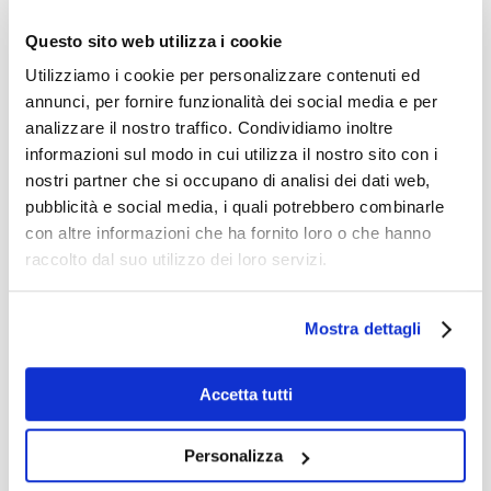
Questo sito web utilizza i cookie
Utilizziamo i cookie per personalizzare contenuti ed
annunci, per fornire funzionalità dei social media e per
analizzare il nostro traffico. Condividiamo inoltre
Nel concreto, il progetto sosterrà i
informazioni sul modo in cui utilizza il nostro sito con i
docenti ad acquisire e sviluppare queste
nostri partner che si occupano di analisi dei dati web,
pubblicità e social media, i quali potrebbero combinarle
abilità/conoscenze attraverso
con altre informazioni che ha fornito loro o che hanno
l’organizzazione di settimane formative –
raccolto dal suo utilizzo dei loro servizi.
di cui una organizzata da
ENAC
– in cui
utilizzare strumenti didattici online
Mostra dettagli
accessibili, condividere idee, risorse
digitali, esperienze e buone pratiche. È
Accetta tutti
previsto che durante gli eventi di
formazione ci saranno degli esperti per
Personalizza