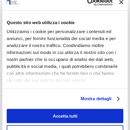
esistenti.
L’Immersive Learning non è solo una
Questo sito web utilizza i cookie
tecnologia innovativa, ma un approccio
Utilizziamo i cookie per personalizzare contenuti ed
annunci, per fornire funzionalità dei social media e per
pedagogico che permette di
analizzare il nostro traffico. Condividiamo inoltre
personalizzare i percorsi didattici e
informazioni sul modo in cui utilizza il nostro sito con i
preparare gli allievi alle competenze
nostri partner che si occupano di analisi dei dati web,
pubblicità e social media, i quali potrebbero combinarle
digitali richieste dal mercato del lavoro.
con altre informazioni che ha fornito loro o che hanno
raccolto dal suo utilizzo dei loro servizi.
Mostra dettagli
Accetta tutti