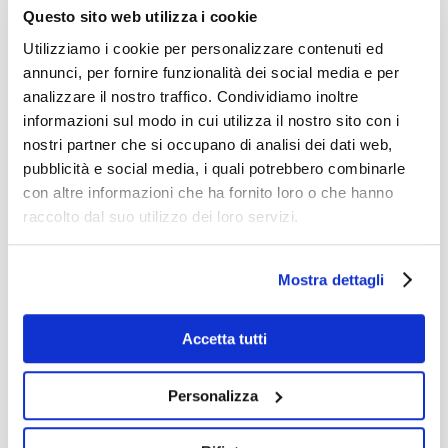
Questo sito web utilizza i cookie
di Coredo offre numerose passeggiate
Utilizziamo i cookie per personalizzare contenuti ed
nella natura e si trova a breve distanza
annunci, per fornire funzionalità dei social media e per
dall’antichissimo
Santuario di San
analizzare il nostro traffico. Condividiamo inoltre
Romedio
, uno degli eremi più
informazioni sul modo in cui utilizza il nostro sito con i
nostri partner che si occupano di analisi dei dati web,
caratteristici d’Europa.
pubblicità e social media, i quali potrebbero combinarle
con altre informazioni che ha fornito loro o che hanno
Casa Betania dispone di spazi versatili
raccolto dal suo utilizzo dei loro servizi.
che la rendono adatta a diverse
esigenze: sale riunioni, spazi per lavori di
Mostra dettagli
gruppo, un ampio parco con giardino,
Accetta tutti
cappella. Per le scuole rappresenta una
meta interessante per gite scolastiche di
Personalizza
uno o più giorni, dove combinare
l’aspetto educativo con quello