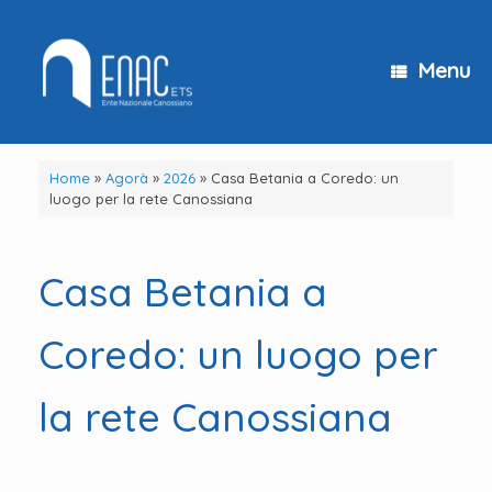
Vai
al
contenuto
Menu
Home
»
Agorà
»
2026
»
Casa Betania a Coredo: un
luogo per la rete Canossiana
Casa Betania a
Coredo: un luogo per
la rete Canossiana