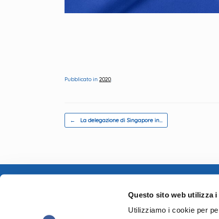
Pubblicato in
2020
.
Navigazione articolo
←
La delegazione di Singapore in…
Via Rosmini, 
Verona
Questo sito web utilizza i
P.IVA 024491
Utilizziamo i cookie per pe