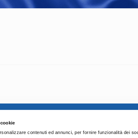
10 – 37123
Ente Trasparente
 cookie
Carta dei servizi
80237
Codice Etico
rsonalizzare contenuti ed annunci, per fornire funzionalità dei so