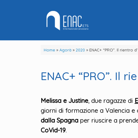
Vai
al
contenuto
Home
»
Agorà
»
2020
»
ENAC+ “PRO”. Il rientro d
ENAC+ “PRO”. Il ri
Melissa e Justine
, due ragazze di
E
giorni di formazione a Valencia e
dalla Spagna
per riuscire a prender
CoVid-19
.