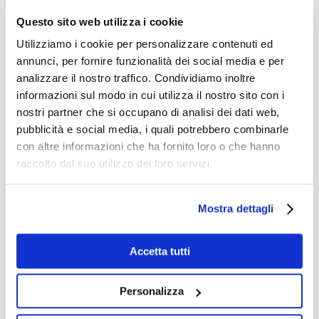
accoglie ed abbraccia i suoi visitatori.
Sono mani aperte che non trattengono
Questo sito web utilizza i cookie
ma liberano, mani che non chiedono, ma
Utilizziamo i cookie per personalizzare contenuti ed
annunci, per fornire funzionalità dei social media e per
donano, che vi danno un sincero
analizzare il nostro traffico. Condividiamo inoltre
benvenuto. Sono anche le nostre mani
informazioni sul modo in cui utilizza il nostro sito con i
aperte che vi accolgono in questa
nostri partner che si occupano di analisi dei dati web,
pubblicità e social media, i quali potrebbero combinarle
giornata che vorremmo godeste in
con altre informazioni che ha fornito loro o che hanno
pienezza e il cui ricordo portaste con voi
raccolto dal suo utilizzo dei loro servizi.
nella vostra città.Grazie per aver scelto
di visitarci, grazie per quanto anche voi
Mostra dettagli
ci comunicherete in quest’occasione di
scambio, grazie per quanto porterete di
Accetta tutti
Como nella vostra terra. La nostra
Personalizza
Fondatrice, S. Maddalena di Canossa,