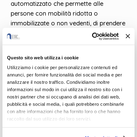
automatizzato che permette alle
persone con mobilità ridotta o
immobilizzate o non vedenti, di prendere
e depositare oggetti contenuti
nell’armadio stesso. Ciò è possibile
grazie a un software programmato con
Questo sito web utilizza i cookie
Arduino dagli studenti stessi. Sono stati
Utilizziamo i cookie per personalizzare contenuti ed
selezionati (tra 120 team iscritti da tutta
annunci, per fornire funzionalità dei social media e per
Italia
) per partecipare alle Finali, che si
analizzare il nostro traffico. Condividiamo inoltre
informazioni sul modo in cui utilizza il nostro sito con i
sono svolte a
Genova
lo scorso
6 e 7
nostri partner che si occupano di analisi dei dati web,
maggio
.
pubblicità e social media, i quali potrebbero combinarle
con altre informazioni che ha fornito loro o che hanno
raccolto dal suo utilizzo dei loro servizi.