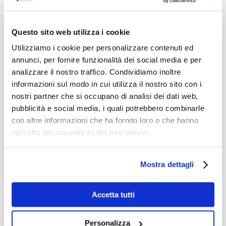
unica: essere ospiti della società Hellas
Verona
per un pomeriggio, vivendo
Questo sito web utilizza i cookie
l’attività del “Walking about”, insieme ad
Utilizziamo i cookie per personalizzare contenuti ed
un’appassionata guida che li ha
annunci, per fornire funzionalità dei social media e per
accompagnati in un tour tra spogliatoi e
analizzare il nostro traffico. Condividiamo inoltre
tappe fondamentali nella storia della
informazioni sul modo in cui utilizza il nostro sito con i
nostri partner che si occupano di analisi dei dati web,
società, fino alla possibilità di assistere,
pubblicità e social media, i quali potrebbero combinarle
da bordo campo, al riscaldamento
con altre informazioni che ha fornito loro o che hanno
prima del match Verona-Udinese in
raccolto dal suo utilizzo dei loro servizi.
programma allo stadio “Marcantonio
Bentegodi” sabato – 20 Aprile 2024, alle
Mostra dettagli
ore 20.45.
Accetta tutti
Infine tutte le classi del nostro Istituto
hanno avuto la possibilità di sfilare
Personalizza