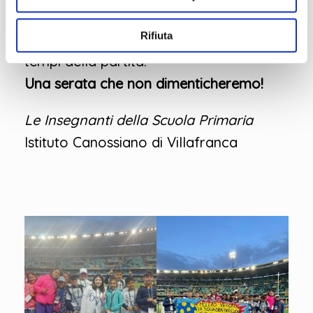
intorno al campo insieme alle loro
Rifiuta
insegnanti, durante la pausa tra i due
tempi della partita.
Una serata che non dimenticheremo!
Le Insegnanti della Scuola Primaria
Istituto Canossiano di Villafranca