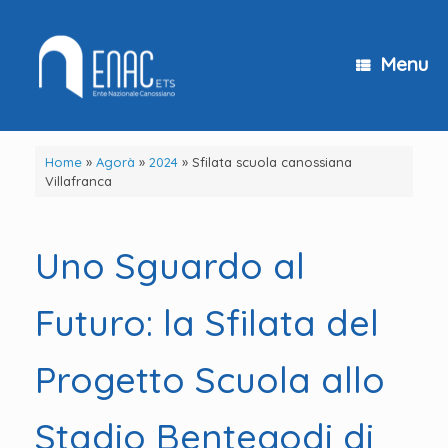
Vai
al
contenuto
Menu
Home
»
Agorà
»
2024
»
Sfilata scuola canossiana
Villafranca
Uno Sguardo al
Futuro: la Sfilata del
Progetto Scuola allo
Stadio Bentegodi di