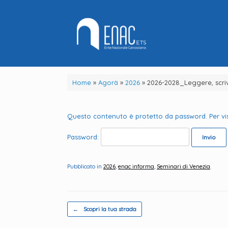
Vai
al
contenuto
Home
»
Agorà
»
2026
»
2026-2028_Leggere, scriv
Questo contenuto è protetto da password. Per visua
Password:
Pubblicato in
2026
,
enac informa
,
Seminari di Venezia
.
Navigazione articolo
←
Scopri la tua strada