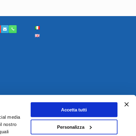
Accetta tutti
cial media
il nostro
Personalizza
quali