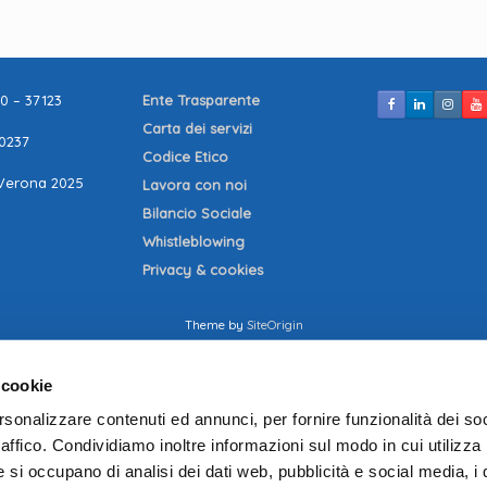
10 – 37123
Ente Trasparente
Carta dei servizi
80237
Codice Etico
Verona 2025
Lavora con noi
Bilancio Sociale
Whistleblowing
Privacy & cookies
Theme by
SiteOrigin
 cookie
rsonalizzare contenuti ed annunci, per fornire funzionalità dei so
raffico. Condividiamo inoltre informazioni sul modo in cui utilizza 
e si occupano di analisi dei dati web, pubblicità e social media, i 