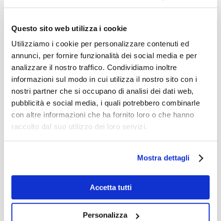
competenze tecniche si sono intrecciate
con quelle artistiche e narrative,
Questo sito web utilizza i cookie
generando proposte coerenti, originali e
Utilizziamo i cookie per personalizzare contenuti ed
fortemente identitarie.
annunci, per fornire funzionalità dei social media e per
analizzare il nostro traffico. Condividiamo inoltre
Il risultato è oggi visibile in un percorso
informazioni sul modo in cui utilizza il nostro sito con i
espositivo che racconta dieci mascotte,
nostri partner che si occupano di analisi dei dati web,
pubblicità e social media, i quali potrebbero combinarle
dieci visioni diverse, unite da un unico
con altre informazioni che ha fornito loro o che hanno
obiettivo: diventare il simbolo
raccolto dal suo utilizzo dei loro servizi.
riconoscibile del Treviso FBC.
Mostra dettagli
In un’epoca in cui il legame tra sport e
comunità è sempre più centrale, questo
Accetta tutti
progetto dimostra come la scuola
possa essere un motore di innovazione
Personalizza