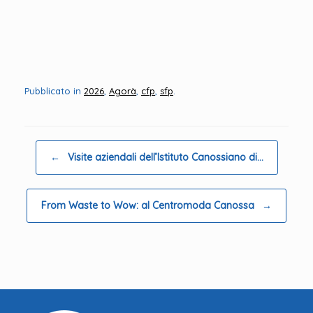
Pubblicato in
2026
,
Agorà
,
cfp
,
sfp
.
Navigazione articolo
←
Visite aziendali dell’Istituto Canossiano di…
From Waste to Wow: al Centromoda Canossa
→